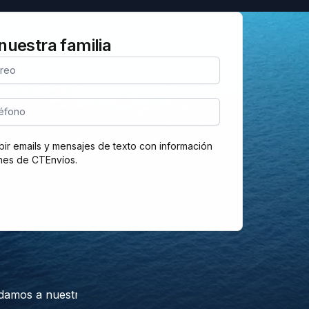
nuestra familia
rreo
léfono
bir emails y mensajes de texto con información
to para recibir emails y mensajes de texto informativos y
nes de CTEnvíos.
 a nuestros clientes a enviar sus productos a Cuba de for