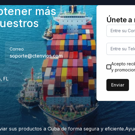
btener más
Únete a 
uestros
Entre su Co
Entre su Te
Correo
soporte@ctenvios.com
Acepto reci
Consentimien
y promocio
, FL
Enviar
sus productos a Cuba de forma segura y eficiente.
Ayudamos