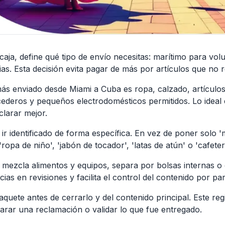
caja, define qué tipo de envío necesitas: marítimo para vo
as. Esta decisión evita pagar de más por artículos que no r
 más enviado desde Miami a Cuba es ropa, calzado, artículo
ederos y pequeños electrodomésticos permitidos. Lo ideal
clarar mejor.
ir identificado de forma específica. En vez de poner solo '
ropa de niño', 'jabón de tocador', 'latas de atún' o 'cafete
mezcla alimentos y equipos, separa por bolsas internas o
ias en revisiones y facilita el control del contenido por pa
quete antes de cerrarlo y del contenido principal. Este regi
larar una reclamación o validar lo que fue entregado.