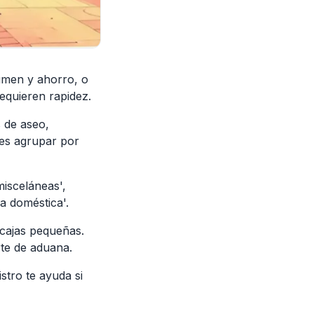
lumen y ahorro, o
equieren rapidez.
s de aseo,
 es agrupar por
misceláneas',
ra doméstica'.
 cajas pequeñas.
rte de aduana.
stro te ayuda si