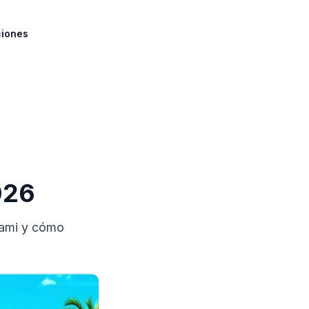
ciones
026
iami y cómo